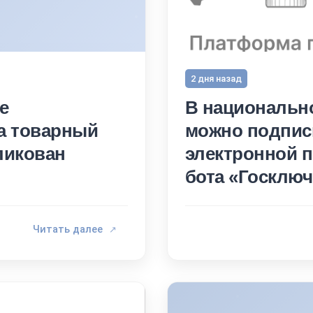
2 дня назад
е
В национальн
а товарный
можно подпис
бликован
электронной 
бота «Госключ
Читать далее
↗