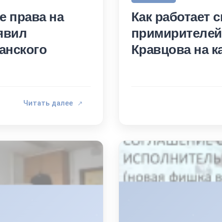
е права на
Как работает 
явил
примирителей
анского
Кравцова на к
Читать далее
↗