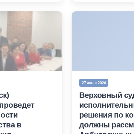
27 июля 2026
ск)
Верховный суд
 проведет
исполнительны
ности
решения по к
ства в
должны рассм