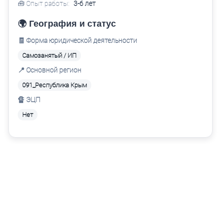
🧰 Опыт работы:
3-6 лет
🌍 География и статус
🧾 Форма юридической деятельности
Самозанятый / ИП
📍 Основной регион
091_Республика Крым
🔏 ЭЦП
Нет