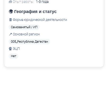
🧰 Опыт работы:
1-3 года
🌍 География и статус
🧾 Форма юридической деятельности
Самозанятый / ИП
📍 Основной регион
005_Республика Дагестан
🔏 ЭЦП
Нет