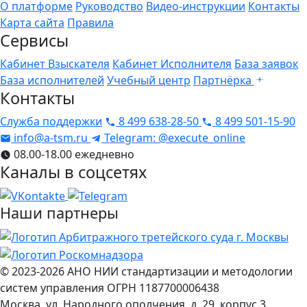
О платформе
Руководство
Видео-инструкции
Контакты
Карта сайта
Правила
Сервисы
Кабинет Взыскателя
Кабинет Исполнителя
База заявок
База исполнителей
Учебный центр
Партнёрка
Контакты
Служба поддержки
8 499 638-28-50
8 499 501-15-90
info@a-tsm.ru
Telegram: @execute_online
08.00-18.00 ежедневно
Каналы в соцсетях
Наши партнеры
© 2023-2026
АНО НИИ стандартизации и методологии
систем управления
ОГРН 1187700006438
Москва
,
ул. Народного ополчения, д. 29, корпус 3