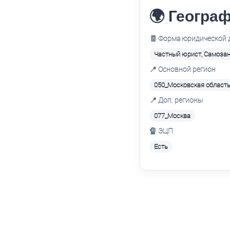
🌍 Географ
🧾 Форма юридической 
Частный юрист, Самозан
📍 Основной регион
050_Московская област
📍 Доп. регионы
077_Москва
🔏 ЭЦП
Есть