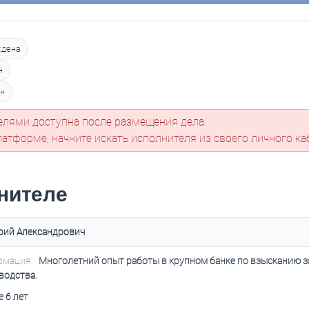
ждена
н
ен
ителями доступна после размещения дела.
латформе, начните искать исполнителя из своего личного ка
нителе
рий Александрович
рмация:
Многолетний опыт работы в крупном банке по взысканию з
водства.
 6 лет