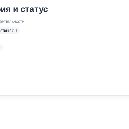
ия и статус
деятельности
ятый / ИП
ь