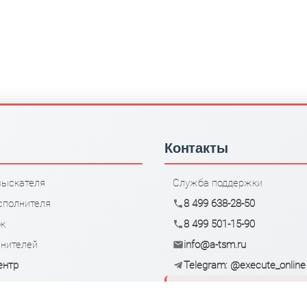
Контакты
зыскателя
Служба поддержки
сполнителя
8 499 638-28-50
ок
8 499 501-15-90
лнителей
info@a-tsm.ru
ентр
Telegram: @execute_online
08.00-18.00 ежедневно