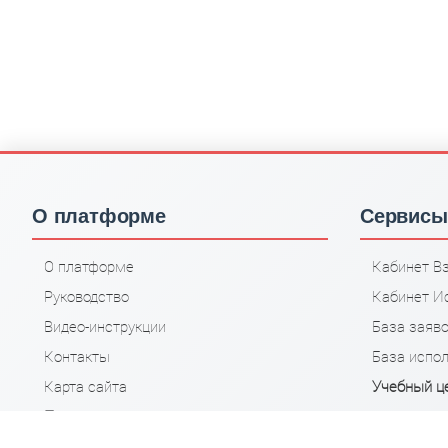
О платформе
Сервисы
О платформе
Кабинет В
Руководство
Кабинет И
Видео-инструкции
База заяв
Контакты
База испо
Карта сайта
Учебный ц
Правила
Партнёрка