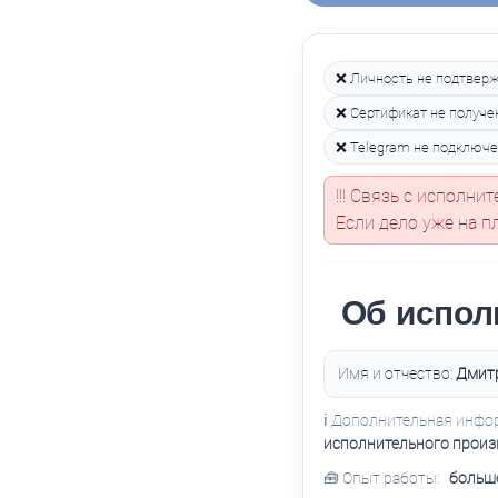
❌ Личность не подтвер
❌ Сертификат не получе
❌ Telegram не подключ
!!! Связь с исполн
Если дело уже на п
Об испол
Имя и отчество:
Дмит
ℹ️ Дополнительная инфо
исполнительного произ
🧰 Опыт работы:
больше