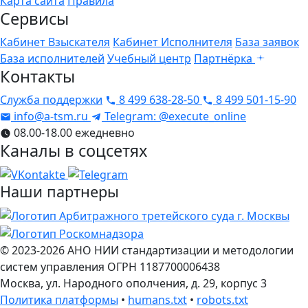
Карта сайта
Правила
Сервисы
Кабинет Взыскателя
Кабинет Исполнителя
База заявок
База исполнителей
Учебный центр
Партнёрка
Контакты
Служба поддержки
8 499 638-28-50
8 499 501-15-90
info@a-tsm.ru
Telegram: @execute_online
08.00-18.00 ежедневно
Каналы в соцсетях
Наши партнеры
© 2023-2026
АНО НИИ стандартизации и методологии
систем управления
ОГРН 1187700006438
Москва
,
ул. Народного ополчения, д. 29, корпус 3
Политика платформы
•
humans.txt
•
robots.txt