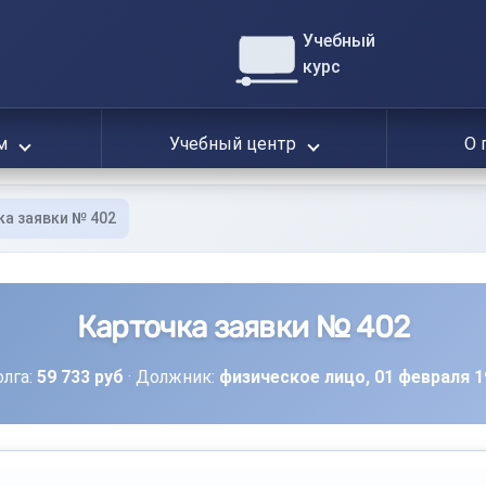
Учебный
курс
ям
Учебный центр
О 
ка заявки № 402
Карточка заявки № 402
лга:
59 733 руб
· Должник:
физическое лицо, 01 февраля 197