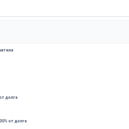
нителя
 от долга
 30% от долга