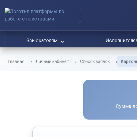
Взыскателям
Исполнител
Главная
Личный кабинет
Список заявок
Карточ
Сумма до