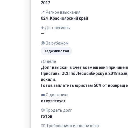
2017
📍 Регион взыскания
024_Красноярский край
➕ Доп. регионы
—
🌍 За рубежом
Таджикистан
ℹ️ О деле
Долг взыскан в счет возмещения причинен
Приставы ОСП по Лесосибирску в 2018 возв
искали.
Готов заплатить юристам 50% от возвраще
💼 О должнике
отсутствует
💱 Продать долг
готов
🧑‍⚖️ Требования к исполнителю