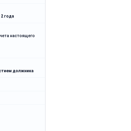
 2 года
учета настоящего
астием должника