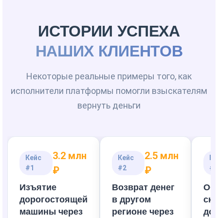
ИСТОРИИ УСПЕХА
НАШИХ КЛИЕНТОВ
Некоторые реальные примеры того, как
исполнители платформы помогли взыскателям
вернуть деньги
3.2 млн
2.5 млн
Кейс
Кейс
Ке
#1
#2
#3
₽
₽
Изъятие
Возврат денег
Об
дорогостоящей
в другом
ск
машины через
регионе через
до