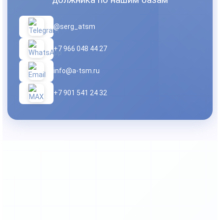
@serg_atsm
+7 966 048 44 27
info@a-tsm.ru
+7 901 541 24 32