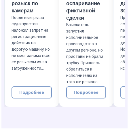
розыск по
оспаривание
до
камерам
фиктивной
30+
сделки
После выигрыша
При
суда пристав
ссы
Взыскатель
наложил запрет на
пер
запустил
регистрационные
не 
исполнительное
действия на
дей
производство в
дорогую машину, но
Исп
другом регионе, но
не смог заниматься
дело
приставы не брали
ее розыском из-за
обн
трубку. Пришлось
загруженности...
исто
обратиться к
исполнителю из
того же региона...
Подробнее
Подробнее