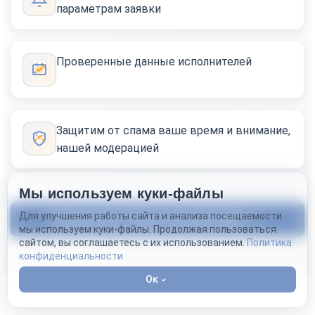
параметрам заявки
Проверенные данные исполнителей
Защитим от спама ваше время и внимание,
нашей модерацией
Мы используем куки-файлы
Для улучшения работы сайта и анализа посещаемости
Посмотреть базу исполнителей
мы используем куки-файлы. Продолжая пользоваться
сайтом, вы соглашаетесь с их использованием.
Политика
конфиденциальности
Ок